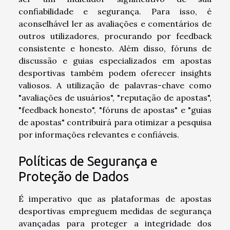
confiabilidade e segurança. Para isso, é
aconselhável ler as avaliações e comentários de
outros utilizadores, procurando por feedback
consistente e honesto. Além disso, fóruns de
discussão e guias especializados em apostas
desportivas também podem oferecer insights
valiosos. A utilização de palavras-chave como
"avaliações de usuários", "reputação de apostas",
"feedback honesto", "fóruns de apostas" e "guias
de apostas" contribuirá para otimizar a pesquisa
por informações relevantes e confiáveis.
Políticas de Segurança e
Proteção de Dados
É imperativo que as plataformas de apostas
desportivas empreguem medidas de segurança
avançadas para proteger a integridade dos