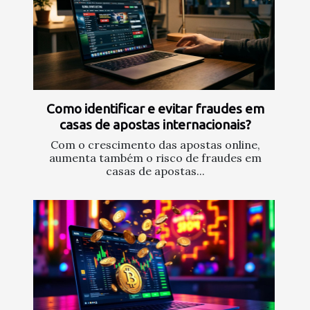
Como identificar e evitar fraudes em
casas de apostas internacionais?
Com o crescimento das apostas online,
aumenta também o risco de fraudes em
casas de apostas...