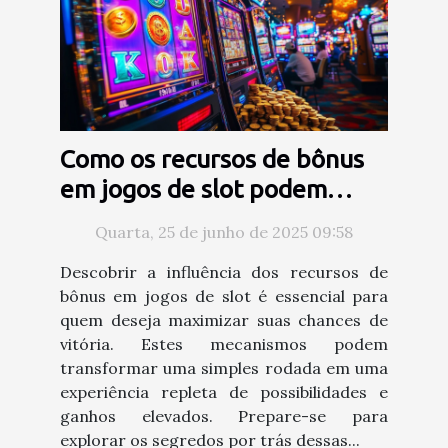
Como os recursos de bônus
em jogos de slot podem
aumentar suas vitórias
Quarta, 25 de junho de 2025 09:58
Descobrir a influência dos recursos de
bônus em jogos de slot é essencial para
quem deseja maximizar suas chances de
vitória. Estes mecanismos podem
transformar uma simples rodada em uma
experiência repleta de possibilidades e
ganhos elevados. Prepare-se para
explorar os segredos por trás dessas...