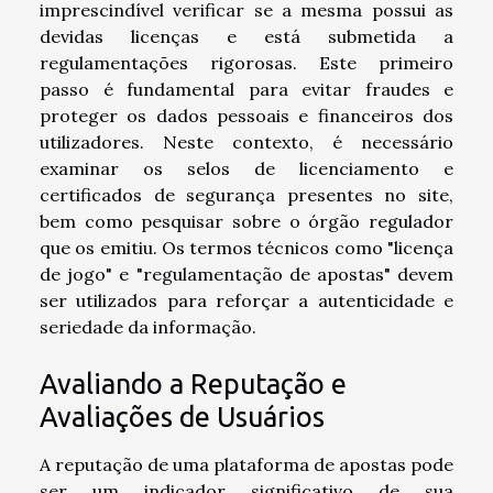
imprescindível verificar se a mesma possui as
devidas licenças e está submetida a
regulamentações rigorosas. Este primeiro
passo é fundamental para evitar fraudes e
proteger os dados pessoais e financeiros dos
utilizadores. Neste contexto, é necessário
examinar os selos de licenciamento e
certificados de segurança presentes no site,
bem como pesquisar sobre o órgão regulador
que os emitiu. Os termos técnicos como "licença
de jogo" e "regulamentação de apostas" devem
ser utilizados para reforçar a autenticidade e
seriedade da informação.
Avaliando a Reputação e
Avaliações de Usuários
A reputação de uma plataforma de apostas pode
ser um indicador significativo de sua