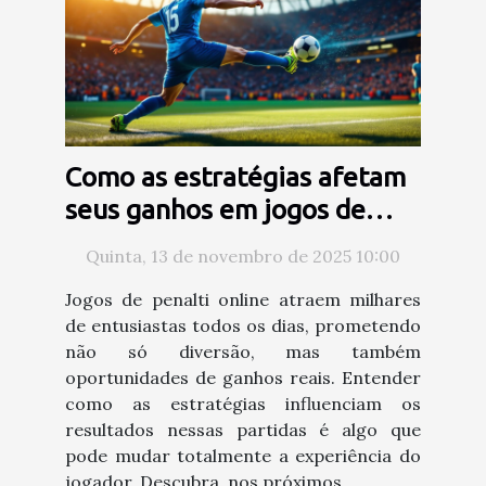
Como as estratégias afetam
seus ganhos em jogos de
penalti online?
Quinta, 13 de novembro de 2025 10:00
Jogos de penalti online atraem milhares
de entusiastas todos os dias, prometendo
não só diversão, mas também
oportunidades de ganhos reais. Entender
como as estratégias influenciam os
resultados nessas partidas é algo que
pode mudar totalmente a experiência do
jogador. Descubra, nos próximos...