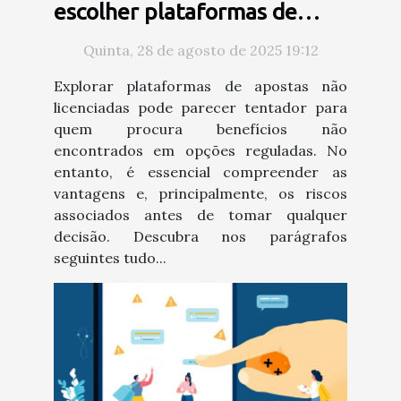
escolher plataformas de
apostas não licenciadas
Quinta, 28 de agosto de 2025 19:12
Explorar plataformas de apostas não
licenciadas pode parecer tentador para
quem procura benefícios não
encontrados em opções reguladas. No
entanto, é essencial compreender as
vantagens e, principalmente, os riscos
associados antes de tomar qualquer
decisão. Descubra nos parágrafos
seguintes tudo...