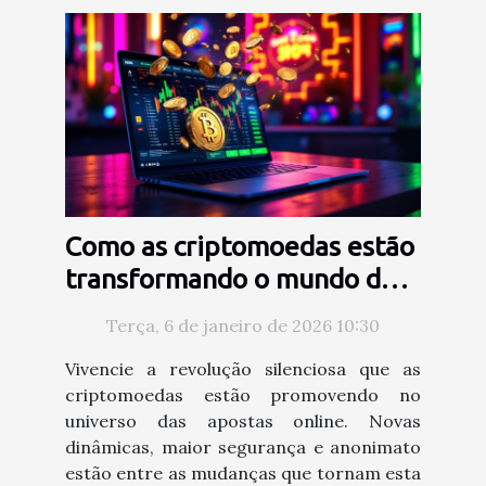
Como as criptomoedas estão
transformando o mundo das
apostas online?
Terça, 6 de janeiro de 2026 10:30
Vivencie a revolução silenciosa que as
criptomoedas estão promovendo no
universo das apostas online. Novas
dinâmicas, maior segurança e anonimato
estão entre as mudanças que tornam esta