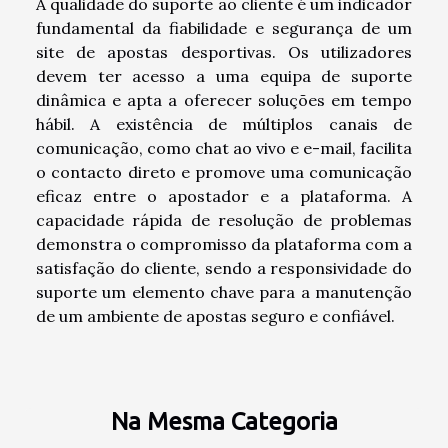
A qualidade do suporte ao cliente é um indicador
fundamental da fiabilidade e segurança de um
site de apostas desportivas. Os utilizadores
devem ter acesso a uma equipa de suporte
dinâmica e apta a oferecer soluções em tempo
hábil. A existência de múltiplos canais de
comunicação, como chat ao vivo e e-mail, facilita
o contacto direto e promove uma comunicação
eficaz entre o apostador e a plataforma. A
capacidade rápida de resolução de problemas
demonstra o compromisso da plataforma com a
satisfação do cliente, sendo a responsividade do
suporte um elemento chave para a manutenção
de um ambiente de apostas seguro e confiável.
Na Mesma Categoria