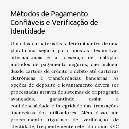
Métodos de Pagamento
Confiáveis e Verificação de
Identidade
Uma das características determinantes de uma
plataforma segura para apostas desportivas
internacionais é a presença de múltiplos
métodos de pagamento seguros, que incluem
desde cartões de crédito e débito até carteiras
eletrónicas e transferências bancárias. As
opções de depósito e levantamento devem ser
processadas através de sistemas de criptografia
avançados, garantindo assim a
confidencialidade e integridade das transações
financeiras dos utilizadores. Além disso, um
procedimento rigoroso de verificação de
identidade, frequentemente referido como KYC