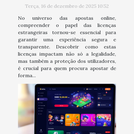
apostas online?
Terça, 16 de dezembro de 2025 10:52
No universo das apostas online,
compreender o papel das licenças
estrangeiras tornou-se essencial para
garantir uma experiência segura e
transparente. Descobrir como estas
licenças impactam não só a legalidade,
mas também a proteção dos utilizadores,
é crucial para quem procura apostar de
forma...