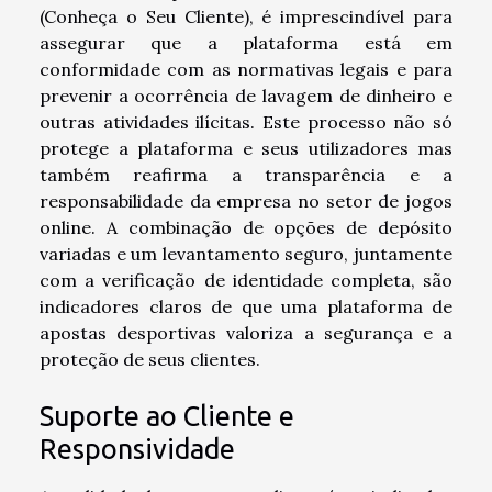
(Conheça o Seu Cliente), é imprescindível para
assegurar que a plataforma está em
conformidade com as normativas legais e para
prevenir a ocorrência de lavagem de dinheiro e
outras atividades ilícitas. Este processo não só
protege a plataforma e seus utilizadores mas
também reafirma a transparência e a
responsabilidade da empresa no setor de jogos
online. A combinação de opções de depósito
variadas e um levantamento seguro, juntamente
com a verificação de identidade completa, são
indicadores claros de que uma plataforma de
apostas desportivas valoriza a segurança e a
proteção de seus clientes.
Suporte ao Cliente e
Responsividade