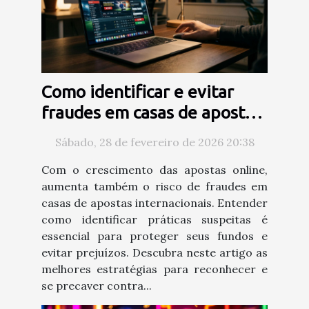
Como identificar e evitar
fraudes em casas de apostas
internacionais?
Sábado, 28 de fevereiro de 2026 20:38
Com o crescimento das apostas online,
aumenta também o risco de fraudes em
casas de apostas internacionais. Entender
como identificar práticas suspeitas é
essencial para proteger seus fundos e
evitar prejuízos. Descubra neste artigo as
melhores estratégias para reconhecer e
se precaver contra...