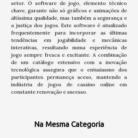
setor. O software de jogo, elemento técnico
chave, garante não só gráficos e animações de
altíssima qualidade, mas também a segurança e
a justiça dos jogos. Este software é atualizado
frequentemente para incorporar as últimas
tendências em jogabilidade e mecânicas
interativas, resultando numa experiência de
jogo sempre fresca e excitante. A combinação
de um catálogo extensivo com a inovação
tecnológica assegura que o entusiasmo dos
participantes permaneça aceso, mantendo a
indústria de jogos de cassino online em
constante renovação e sucesso.
Na Mesma Categoria