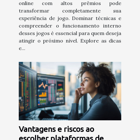
online com altos prêmios pode
transformar completamente sua
experiência de jogo. Dominar técnicas e
compreender o funcionamento interno
desses jogos é essencial para quem deseja
atingir o próximo nível. Explore as dicas
e...
Vantagens e riscos ao
escolher plataformas de