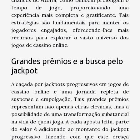
chances de vitória, como também prolongam o
tempo de jogo, proporcionando uma
experiência mais completa e gratificante. Tais
estratégias são fundamentais para manter os
jogadores engajados, oferecendo-lhes mais
recursos para explorar o vasto universo dos
jogos de cassino online.
Grandes prêmios e a busca pelo
jackpot
A caçada por jackpots progressivos em jogos de
cassino online é uma jornada repleta de
suspense e empolgação. Tais grandes prêmios
representam não apenas cifras elevadas, mas a
possibilidade de uma transformação substancial
na vida de quem joga. A cada aposta feita, parte
do valor é adicionado ao montante do jackpot
progressivo, fazendo com que este cresça