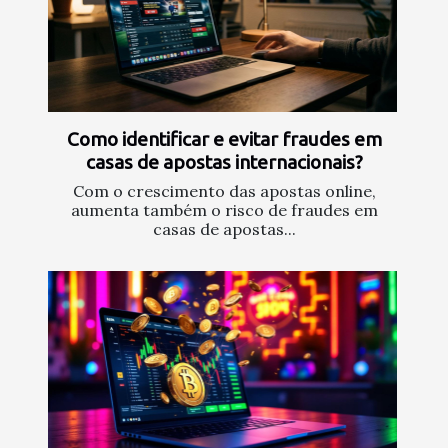
Como identificar e evitar fraudes em
casas de apostas internacionais?
Com o crescimento das apostas online,
aumenta também o risco de fraudes em
casas de apostas...