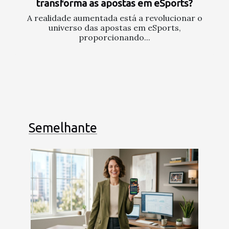
transforma as apostas em eSports?
A realidade aumentada está a revolucionar o
universo das apostas em eSports,
proporcionando...
Semelhante