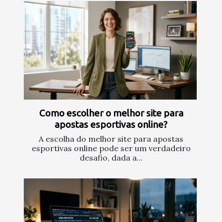
Como escolher o melhor site para
apostas esportivas online?
A escolha do melhor site para apostas
esportivas online pode ser um verdadeiro
desafio, dada a...