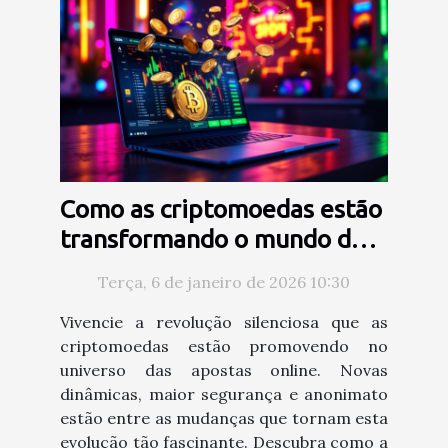
Como as criptomoedas estão
transformando o mundo das
apostas online?
Terça, 6 de janeiro de 2026 10:30
Vivencie a revolução silenciosa que as
criptomoedas estão promovendo no
universo das apostas online. Novas
dinâmicas, maior segurança e anonimato
estão entre as mudanças que tornam esta
evolução tão fascinante. Descubra como a