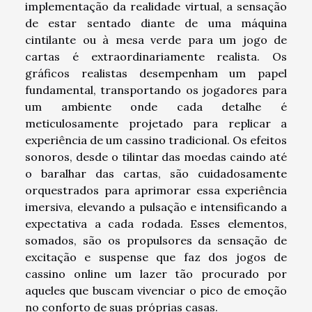
implementação da realidade virtual, a sensação
de estar sentado diante de uma máquina
cintilante ou à mesa verde para um jogo de
cartas é extraordinariamente realista. Os
gráficos realistas desempenham um papel
fundamental, transportando os jogadores para
um ambiente onde cada detalhe é
meticulosamente projetado para replicar a
experiência de um cassino tradicional. Os efeitos
sonoros, desde o tilintar das moedas caindo até
o baralhar das cartas, são cuidadosamente
orquestrados para aprimorar essa experiência
imersiva, elevando a pulsação e intensificando a
expectativa a cada rodada. Esses elementos,
somados, são os propulsores da sensação de
excitação e suspense que faz dos jogos de
cassino online um lazer tão procurado por
aqueles que buscam vivenciar o pico de emoção
no conforto de suas próprias casas.