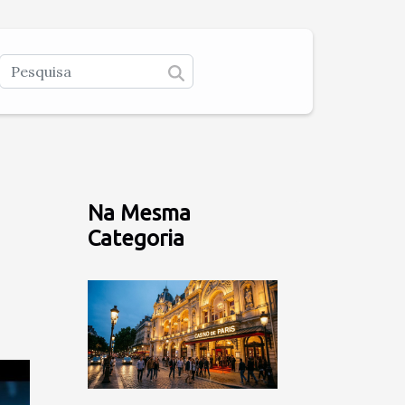
Na Mesma
Categoria