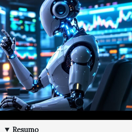
Resumo