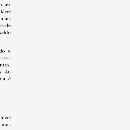
a ser
dável
 mais
es de
saldo
ndo o
ostas
ntes,
s. Ao
da, é
nível
, mas