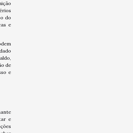
nição
érios
so do
cas e
podem
ndado
aldo,
ão de
sso e
nante
tar e
ições