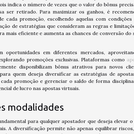
ois indica o número de vezes que o valor do bônus precis
sa ser retirado. Para maximizar os ganhos, é recomen
 de cada promoção, escolhendo aquelas com condições
icação de estratégias que consideram as regras e limitaçõ
ra mais eficiente e aumenta as chances de conversão do 
am oportunidades em diferentes mercados, aproveita
 explorando promoções exclusivas. Plataformas como
ap
mente disponibilizam bônus atrativos para novos clie
para quem deseja diversificar as estratégias de aposta
 cada promoção e gerenciar o saldo de forma disciplina
ncial de lucro nas apostas virtuais.
es modalidades
undamental para qualquer apostador que deseja elevar o 
is. A diversificação permite não apenas equilibrar riscos