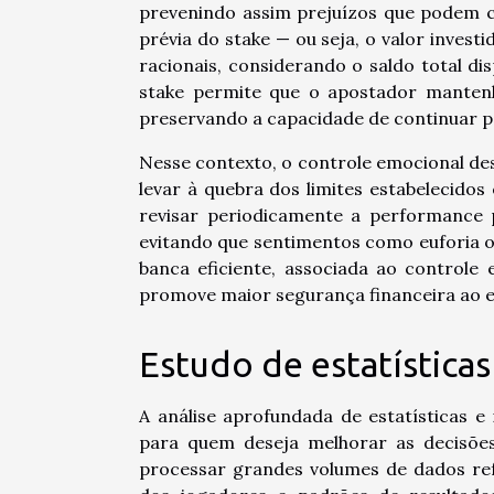
prevenindo assim prejuízos que podem co
prévia do stake — ou seja, o valor inves
racionais, considerando o saldo total d
stake permite que o apostador mantenh
preservando a capacidade de continuar 
Nesse contexto, o controle emocional de
levar à quebra dos limites estabelecido
revisar periodicamente a performance p
evitando que sentimentos como euforia o
banca eficiente, associada ao controle 
promove maior segurança financeira ao ex
Estudo de estatísticas
A análise aprofundada de estatísticas e
para quem deseja melhorar as decisões
processar grandes volumes de dados ref