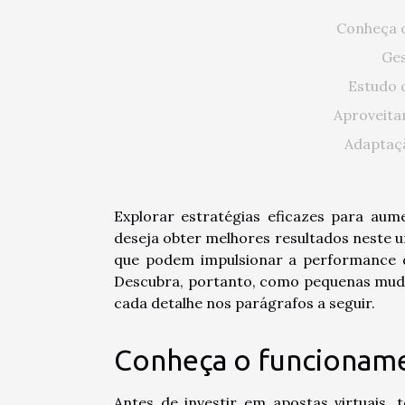
Conheça 
Ges
Estudo d
Aproveita
Adaptaçã
Explorar estratégias eficazes para aum
deseja obter melhores resultados neste 
que podem impulsionar a performance do
Descubra, portanto, como pequenas mud
cada detalhe nos parágrafos a seguir.
Conheça o funcioname
Antes de investir em apostas virtuais, 